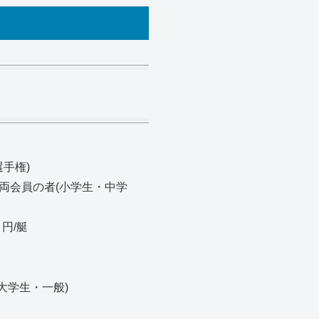
選手権)
A 両会員の者(小学生・中学
 円/艇
大学生・一般)