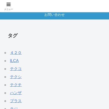
HOME
大会掲示板
メニュー
お問い合わせ
タグ
４２０
ILCA
テクコ
テクシ
テクチ
ハンザ
プラス
ラジ